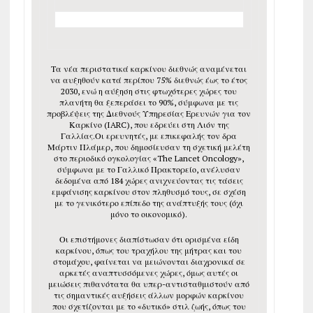
Τα νέα περιστατικά καρκίνου διεθνώς αναμένεται
να αυξηθούν κατά περίπου 75% διεθνώς έως το έτος
2030, ενώ η αύξηση στις φτωχότερες χώρες του
πλανήτη θα ξεπεράσει το 90%, σύμφωνα με τις
προβλέψεις της Διεθνούς Υπηρεσίας Ερευνών για τον
Καρκίνο (IARC), που εδρεύει στη Λιόν της
Γαλλίας.Οι ερευνητές, με επικεφαλής τον δρα
Μάρτιν Πλάμερ, που δημοσίευσαν τη σχετική μελέτη
στο περιοδικό ογκολογίας «The Lancet Oncology»,
σύμφωνα με το Γαλλικό Πρακτορείο, ανέλυσαν
δεδομένα από 184 χώρες ανιχνεύοντας τις τάσεις
εμφάνισης καρκίνου στον πληθυσμό τους, σε σχέση
με το γενικότερο επίπεδο της ανάπτυξής τους (όχι
μόνο το οικονομικό).
Οι επιστήμονες διαπίστωσαν ότι ορισμένα είδη
καρκίνου, όπως του τραχήλου της μήτρας και του
στομάχου, φαίνεται να μειώνονται διαχρονικά σε
αρκετές αναπτυσσόμενες χώρες, όμως αυτές οι
μειώσεις πιθανότατα θα υπερ-αντισταθμιστούν από
τις σημαντικές αυξήσεις άλλων μορφών καρκίνου
που σχετίζονται με το «δυτικό» στιλ ζωής, όπως του