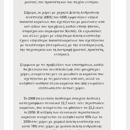
μαστού, του προστάτη και του παχέος εντέρου.
Σήμερα, οι χώρες με χαμηλό Δείκτη Ανθρώπινης
Ανάπτυξης (HDΙ) του ΟΗΕ εμφανίζουν υψηλά
ποσοστά καρκίνων που σχετίζονται με μολύνσεις από
ιούς (ιδίως του τραχήλου), καθώς επίσης ήπατος,
στομάχου και σαρκώματος Καπόζι. Οι ευρωπαϊκές
και άλλες χώρες με υψηλότερο δείκτη ανάπτυξης
έχουν υψηλότερα ποσοστό καρκίνων που σχετίζονται
με το κάπνισμα (πνευμόνων), με την αναπαραγωγή,
την παχυσαρκία και τη διατροφή (μαστού, προστάτη,
εντέρου).
Σύμφωνα με τις προβλέψεις των επιστημόνων, καθώς
θα βελτιώνεται το επίπεδο ζωής στις φτωχότερες
χώρες, αναμένεται μεν να μειωθούν οι καρκίνοι που
σχετίζονται με τις μολύνσεις από ιούς, αλλά να
αυξηθούν αισθητά άλλοι καρκίνοι που ήδη γνωρίζουν
εξάπλωση στις δυτικές χώρες.
Το 2008 (τελευταία διαθέσιμα στοιχεία διεθνώς)
καταγράφηκαν συνολικά 12,7 εκατ. νέες περιπτώσεις
καρκίνου, που αναμένεται να φθάσουν τα 22,2 εκατ.
το 2030. Η αύξηση των συνολικών περιστατικών
καρκίνου αναμένεται να αυξηθεί κατά 93% έως το
2030 στις χώρες με χαμηλό δείκτη ανάπτυξης και
κατά 78% στις χώρες με μεσαίο δείκτη ανθρώπινης