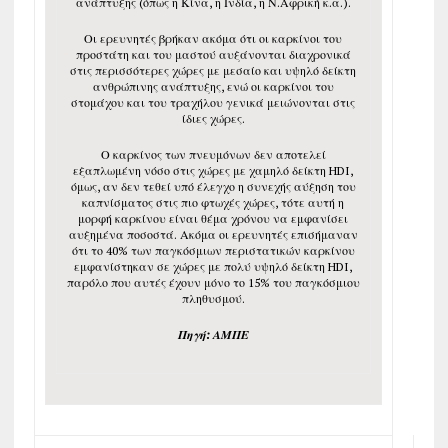
ανάπτυξης (όπως η Κίνα, η Ινδία, η Ν.Αφρική κ.α.).
Οι ερευνητές βρήκαν ακόμα ότι οι καρκίνοι του
προστάτη και του μαστού αυξάνονται διαχρονικά
στις περισσότερες χώρες με μεσαίο και υψηλό δείκτη
ανθρώπινης ανάπτυξης, ενώ οι καρκίνοι του
στομάχου και του τραχήλου γενικά μειώνονται στις
ίδιες χώρες.
Ο καρκίνος των πνευμόνων δεν αποτελεί
εξαπλωμένη νόσο στις χώρες με χαμηλό δείκτη HDI,
όμως, αν δεν τεθεί υπό έλεγχο η συνεχής αύξηση του
καπνίσματος στις πιο φτωχές χώρες, τότε αυτή η
μορφή καρκίνου είναι θέμα χρόνου να εμφανίσει
αυξημένα ποσοστά. Ακόμα οι ερευνητές επισήμαναν
ότι το 40% των παγκόσμιων περιστατικών καρκίνου
εμφανίστηκαν σε χώρες με πολύ υψηλό δείκτη HDI,
παρόλο που αυτές έχουν μόνο το 15% του παγκόσμιου
πληθυσμού.
Πηγή: ΑΜΠΕ